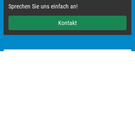
Sprechen Sie uns einfach an!
Kontakt
Weitere Projekte
Heidrich Ingenieurbüro GmbH
Corrensstraße 80